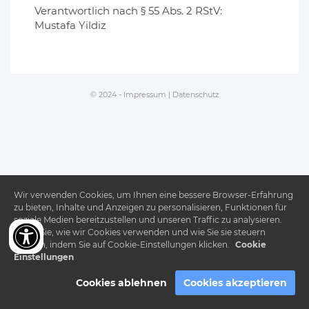
Verantwortlich nach § 55 Abs. 2 RStV:
Mustafa Yildiz
© 2024 -
Impressum
|
Datenschutz
Wir verwenden Cookies, um Ihnen eine bessere Browser-Erfahrung
zu bieten, Inhalte und Anzeigen zu personalisieren, Funktionen für
soziale Medien bereitzustellen und unseren Traffic zu analysieren.
Lesen Sie, wie wir Cookies verwenden und wie Sie sie steuern
können, indem Sie auf Cookie-Einstellungen klicken.
Cookie
Einstellungen
Cookies ablehnen
Cookies akzeptieren